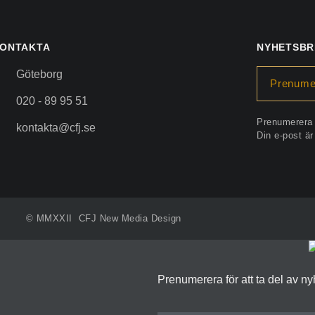
ONTAKTA
NYHETSBR
Göteborg
Prenume
020 - 89 95 51
Prenumerera 
kontakta@cfj.se
Din e-post ä
© MMXXII CFJ New Media Design
Prenumerera för att ta del av n